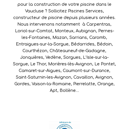
pour la construction de votre piscine dans le
Vaucluse ? Sollicitez Piscines Services,
constructeur de piscine depuis plusieurs années.
Nous intervenons notamment à
Carpentras
,
Loriol-sur-Comtat
,
Monteux
,
Aubignan
,
Pernes-
les-Fontaines
,
Mazan
,
Sarrians
,
Caromb
,
Entraigues-sur-la-Sorgue
,
Bédarrides
,
Bédoin
,
Courthézon
,
Châteauneuf-de-Gadagne
,
Jonquières
,
Vedène
,
Sorgues
,
L’Isle-sur-la-
Sorgue
,
Le Thor
,
Morières-lès-Avignon
,
Le Pontet
,
Camaret-sur-Aigues
,
Caumont-sur-Durance
,
Saint-Saturnin-les-Avignon
,
Cavaillon
,
Avignon
,
Gordes
,
Vaison-la-Romaine
,
Pierrelatte
,
Orange
,
Apt
,
Bollène
…