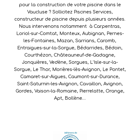
pour la construction de votre piscine dans le
Vaucluse ? Sollicitez Piscines Services,
constructeur de piscine depuis plusieurs années.
Nous intervenons notamment à
Carpentras
,
Loriol-sur-Comtat
,
Monteux
,
Aubignan
,
Pernes-
les-Fontaines
,
Mazan
,
Sarrians
,
Caromb
,
Entraigues-sur-la-Sorgue
,
Bédarrides
,
Bédoin
,
Courthézon
,
Châteauneuf-de-Gadagne
,
Jonquières
,
Vedène
,
Sorgues
,
L’Isle-sur-la-
Sorgue
,
Le Thor
,
Morières-lès-Avignon
,
Le Pontet
,
Camaret-sur-Aigues
,
Caumont-sur-Durance
,
Saint-Saturnin-les-Avignon
,
Cavaillon
,
Avignon
,
Gordes
,
Vaison-la-Romaine
,
Pierrelatte
,
Orange
,
Apt
,
Bollène
…