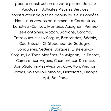
pour la construction de votre piscine dans le
Vaucluse ? Sollicitez Piscines Services,
constructeur de piscine depuis plusieurs années.
Nous intervenons notamment à
Carpentras
,
Loriol-sur-Comtat
,
Monteux
,
Aubignan
,
Pernes-
les-Fontaines
,
Mazan
,
Sarrians
,
Caromb
,
Entraigues-sur-la-Sorgue
,
Bédarrides
,
Bédoin
,
Courthézon
,
Châteauneuf-de-Gadagne
,
Jonquières
,
Vedène
,
Sorgues
,
L’Isle-sur-la-
Sorgue
,
Le Thor
,
Morières-lès-Avignon
,
Le Pontet
,
Camaret-sur-Aigues
,
Caumont-sur-Durance
,
Saint-Saturnin-les-Avignon
,
Cavaillon
,
Avignon
,
Gordes
,
Vaison-la-Romaine
,
Pierrelatte
,
Orange
,
Apt
,
Bollène
…