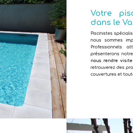
Votre pi
dans le Va
Piscinistes spéciali
nous sommes impl
Professionnels 
présenterons notr
nous rendre visit
retrouverez des pro
couvertures et tout