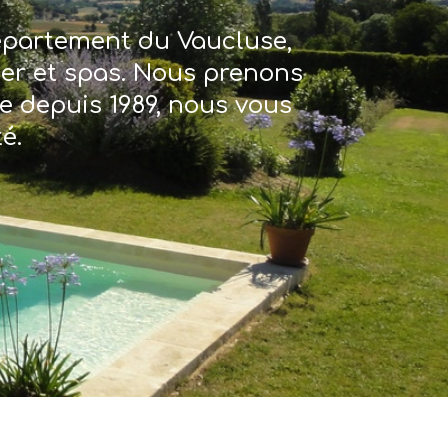
département du Vaucluse,
ter et spas. Nous prenons
re depuis 1989, nous vous
é.