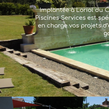
Implantée à Loriol du C
Piscines Services est sp
en charge vos projets d’
g