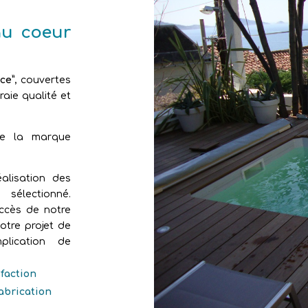
au coeur
ce”
, couvertes
aie qualité et
de la marque
alisation des
sélectionné.
uccès de notre
otre projet de
plication de
sfaction
fabrication