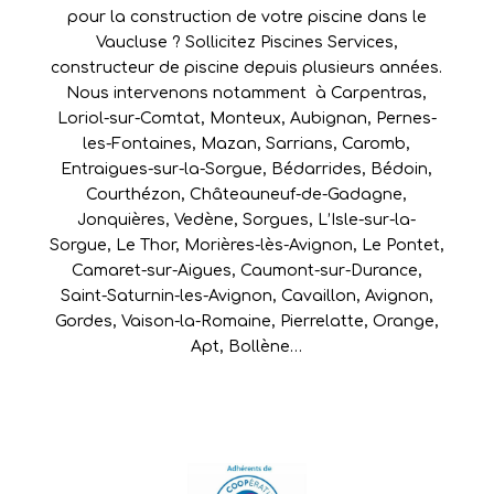
pour la construction de votre piscine dans le
Vaucluse ? Sollicitez Piscines Services,
constructeur de piscine depuis plusieurs années.
Nous intervenons notamment à
Carpentras
,
Loriol-sur-Comtat
,
Monteux
,
Aubignan
,
Pernes-
les-Fontaines
,
Mazan
,
Sarrians
,
Caromb
,
Entraigues-sur-la-Sorgue
,
Bédarrides
,
Bédoin
,
Courthézon
,
Châteauneuf-de-Gadagne
,
Jonquières
,
Vedène
,
Sorgues
,
L’Isle-sur-la-
Sorgue
,
Le Thor
,
Morières-lès-Avignon
,
Le Pontet
,
Camaret-sur-Aigues
,
Caumont-sur-Durance
,
Saint-Saturnin-les-Avignon
,
Cavaillon
,
Avignon
,
Gordes
,
Vaison-la-Romaine
,
Pierrelatte
,
Orange
,
Apt
,
Bollène
…