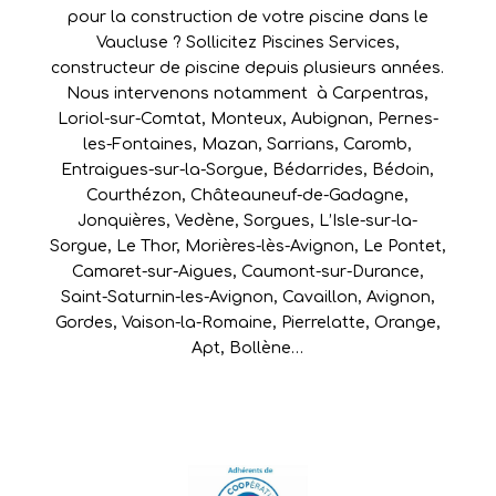
pour la construction de votre piscine dans le
Vaucluse ? Sollicitez Piscines Services,
constructeur de piscine depuis plusieurs années.
Nous intervenons notamment à
Carpentras
,
Loriol-sur-Comtat
,
Monteux
,
Aubignan
,
Pernes-
les-Fontaines
,
Mazan
,
Sarrians
,
Caromb
,
Entraigues-sur-la-Sorgue
,
Bédarrides
,
Bédoin
,
Courthézon
,
Châteauneuf-de-Gadagne
,
Jonquières
,
Vedène
,
Sorgues
,
L’Isle-sur-la-
Sorgue
,
Le Thor
,
Morières-lès-Avignon
,
Le Pontet
,
Camaret-sur-Aigues
,
Caumont-sur-Durance
,
Saint-Saturnin-les-Avignon
,
Cavaillon
,
Avignon
,
Gordes
,
Vaison-la-Romaine
,
Pierrelatte
,
Orange
,
Apt
,
Bollène
…