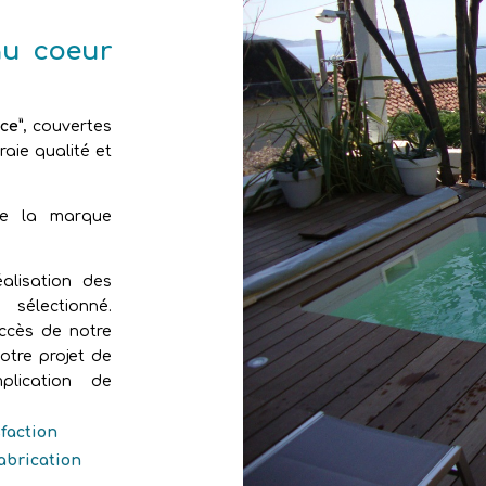
au coeur
ce”
, couvertes
aie qualité et
de la marque
alisation des
sélectionné.
uccès de notre
otre projet de
plication de
sfaction
fabrication