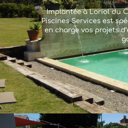
Implantée à Loriol du C
Piscines Services est sp
en charge vos projets d’
g