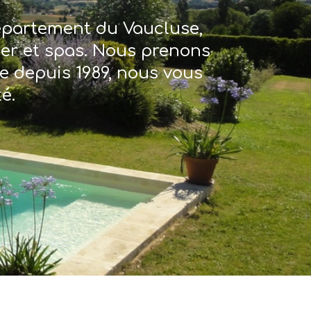
département du Vaucluse,
ter et spas. Nous prenons
re depuis 1989, nous vous
é.