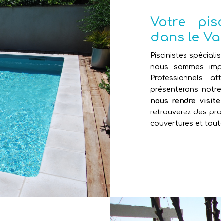
Votre pi
dans le Va
Piscinistes spéciali
nous sommes impl
Professionnels 
présenterons notr
nous rendre visit
retrouverez des pro
couvertures et tout