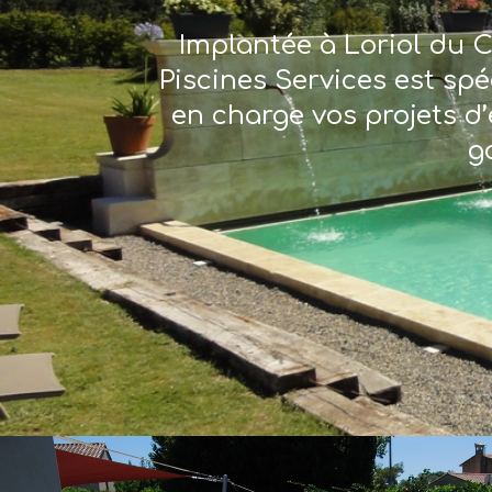
Implantée à Loriol du C
Piscines Services est sp
en charge vos projets d’
g