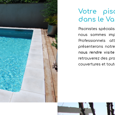
Votre pi
dans le Va
Piscinistes spéciali
nous sommes impl
Professionnels 
présenterons notr
nous rendre visit
retrouverez des pro
couvertures et tout