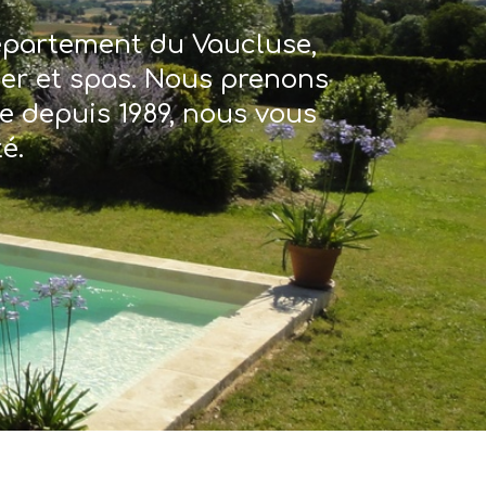
département du Vaucluse,
ter et spas. Nous prenons
re depuis 1989, nous vous
é.