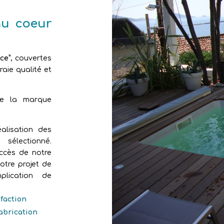
au coeur
ce”
, couvertes
aie qualité et
de la marque
alisation des
sélectionné.
uccès de notre
otre projet de
plication de
sfaction
fabrication