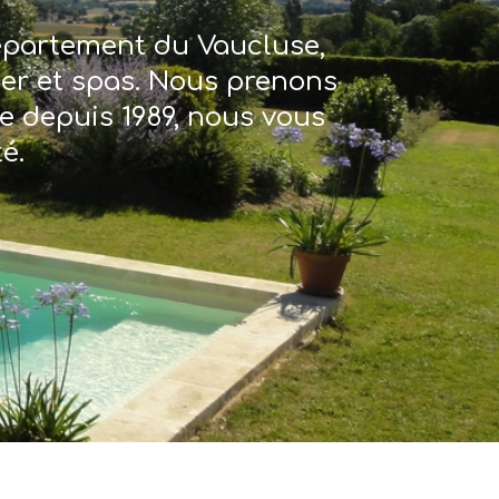
département du Vaucluse,
ter et spas. Nous prenons
re depuis 1989, nous vous
é.