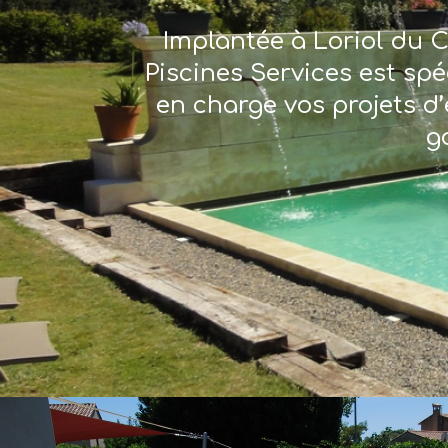
Implantée à Loriol du C
Piscines Services est sp
en charge vos projets d’
g