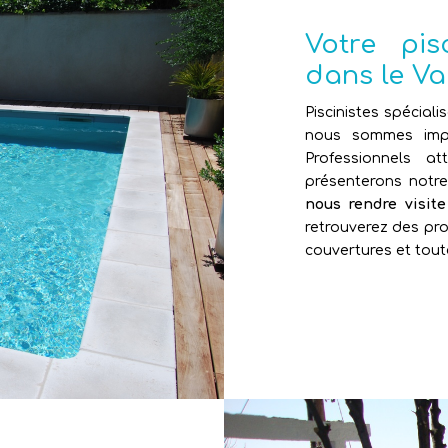
Votre pi
dans le Va
Piscinistes spéciali
nous sommes impl
Professionnels 
présenterons notr
nous rendre visit
retrouverez des pro
couvertures et tout