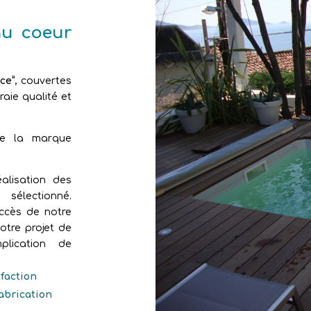
au coeur
ce”
, couvertes
aie qualité et
de la marque
alisation des
sélectionné.
uccès de notre
otre projet de
plication de
sfaction
fabrication