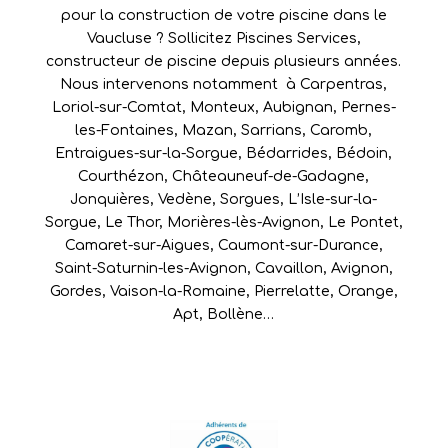
pour la construction de votre piscine dans le
Vaucluse ? Sollicitez Piscines Services,
constructeur de piscine depuis plusieurs années.
Nous intervenons notamment à
Carpentras
,
Loriol-sur-Comtat
,
Monteux
,
Aubignan
,
Pernes-
les-Fontaines
,
Mazan
,
Sarrians
,
Caromb
,
Entraigues-sur-la-Sorgue
,
Bédarrides
,
Bédoin
,
Courthézon
,
Châteauneuf-de-Gadagne
,
Jonquières
,
Vedène
,
Sorgues
,
L’Isle-sur-la-
Sorgue
,
Le Thor
,
Morières-lès-Avignon
,
Le Pontet
,
Camaret-sur-Aigues
,
Caumont-sur-Durance
,
Saint-Saturnin-les-Avignon
,
Cavaillon
,
Avignon
,
Gordes
,
Vaison-la-Romaine
,
Pierrelatte
,
Orange
,
Apt
,
Bollène
…