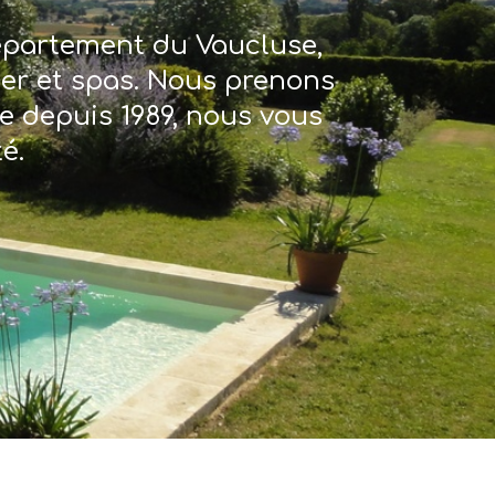
département du Vaucluse,
ter et spas. Nous prenons
re depuis 1989, nous vous
é.