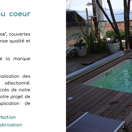
au coeur
ce”
, couvertes
aie qualité et
de la marque
alisation des
sélectionné.
uccès de notre
otre projet de
plication de
sfaction
fabrication