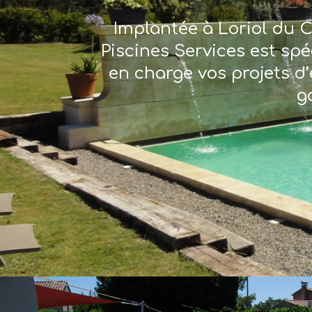
Implantée à Loriol du C
Piscines Services est sp
en charge vos projets d’
g