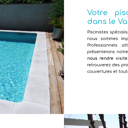
Votre pi
dans le Va
Piscinistes spéciali
nous sommes impl
Professionnels 
présenterons notr
nous rendre visit
retrouverez des pro
couvertures et tout