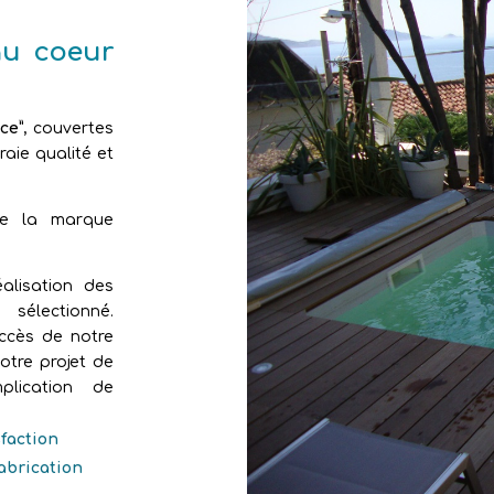
au coeur
ce”
, couvertes
aie qualité et
de la marque
alisation des
sélectionné.
uccès de notre
otre projet de
plication de
sfaction
fabrication