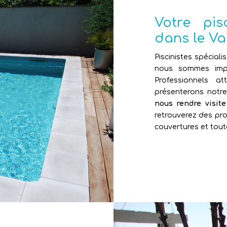
Votre pi
dans le Va
Piscinistes spéciali
nous sommes impl
Professionnels 
présenterons notr
nous rendre visit
retrouverez des pro
couvertures et tout