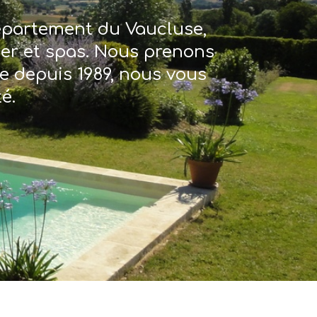
département du Vaucluse,
ter et spas. Nous prenons
re depuis 1989, nous vous
é.