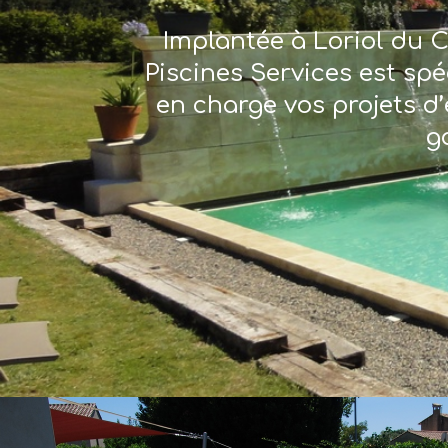
Implantée à Loriol du C
Piscines Services est sp
en charge vos projets d’
g