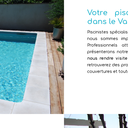
Votre pi
dans le Va
Piscinistes spéciali
nous sommes impl
Professionnels 
présenterons notr
nous rendre visit
retrouverez des pro
couvertures et tout