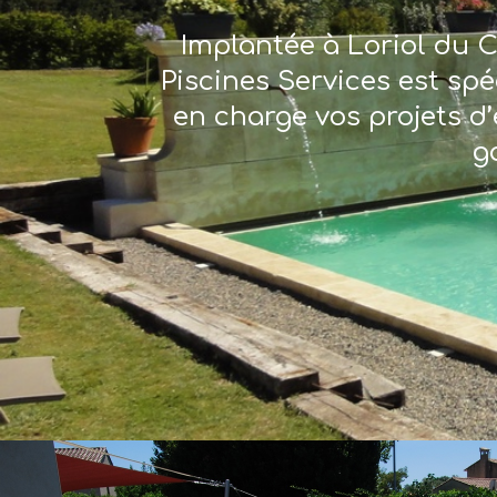
Implantée à Loriol du C
Piscines Services est sp
en charge vos projets d’
g