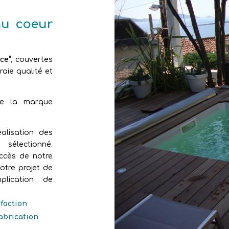
au coeur
ce”
, couvertes
aie qualité et
de la marque
alisation des
sélectionné.
uccès de notre
otre projet de
plication de
sfaction
fabrication