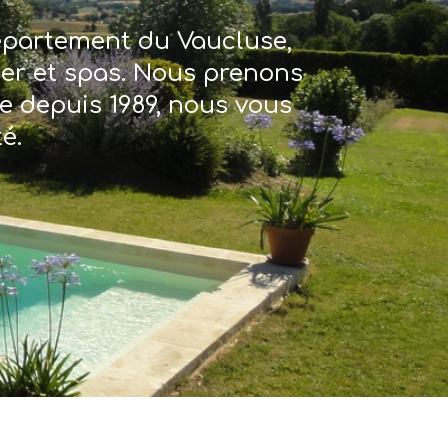
département du Vaucluse,
ter et spas. Nous prenons
re depuis 1989, nous vous
é.