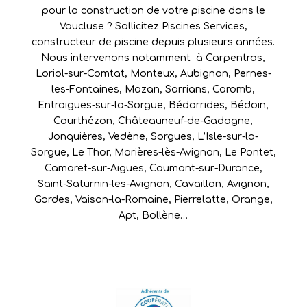
pour la construction de votre piscine dans le
Vaucluse ? Sollicitez Piscines Services,
constructeur de piscine depuis plusieurs années.
Nous intervenons notamment à
Carpentras
,
Loriol-sur-Comtat
,
Monteux
,
Aubignan
,
Pernes-
les-Fontaines
,
Mazan
,
Sarrians
,
Caromb
,
Entraigues-sur-la-Sorgue
,
Bédarrides
,
Bédoin
,
Courthézon
,
Châteauneuf-de-Gadagne
,
Jonquières
,
Vedène
,
Sorgues
,
L’Isle-sur-la-
Sorgue
,
Le Thor
,
Morières-lès-Avignon
,
Le Pontet
,
Camaret-sur-Aigues
,
Caumont-sur-Durance
,
Saint-Saturnin-les-Avignon
,
Cavaillon
,
Avignon
,
Gordes
,
Vaison-la-Romaine
,
Pierrelatte
,
Orange
,
Apt
,
Bollène
…