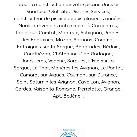
pour la construction de votre piscine dans le
Vaucluse ? Sollicitez Piscines Services,
constructeur de piscine depuis plusieurs années.
Nous intervenons notamment à
Carpentras
,
Loriol-sur-Comtat
,
Monteux
,
Aubignan
,
Pernes-
les-Fontaines
,
Mazan
,
Sarrians
,
Caromb
,
Entraigues-sur-la-Sorgue
,
Bédarrides
,
Bédoin
,
Courthézon
,
Châteauneuf-de-Gadagne
,
Jonquières
,
Vedène
,
Sorgues
,
L’Isle-sur-la-
Sorgue
,
Le Thor
,
Morières-lès-Avignon
,
Le Pontet
,
Camaret-sur-Aigues
,
Caumont-sur-Durance
,
Saint-Saturnin-les-Avignon
,
Cavaillon
,
Avignon
,
Gordes
,
Vaison-la-Romaine
,
Pierrelatte
,
Orange
,
Apt
,
Bollène
…