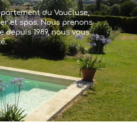
département du Vaucluse,
ter et spas. Nous prenons
re depuis 1989, nous vous
é.