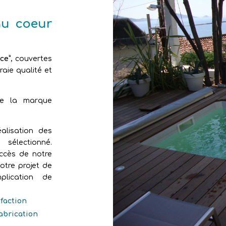
au coeur
ce”
, couvertes
aie qualité et
de la marque
alisation des
sélectionné.
uccès de notre
otre projet de
plication de
sfaction
fabrication