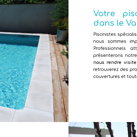
Votre pi
dans le Va
Piscinistes spéciali
nous sommes impl
Professionnels 
présenterons notr
nous rendre visit
retrouverez des pro
couvertures et tout