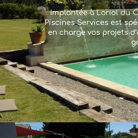
Implantée à Loriol du C
Piscines Services est sp
en charge vos projets d’
g