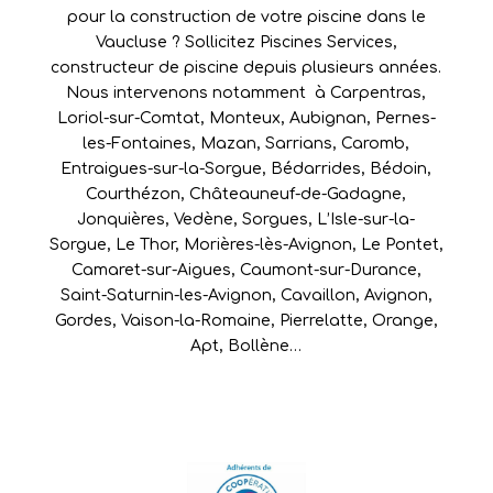
pour la construction de votre piscine dans le
Vaucluse ? Sollicitez Piscines Services,
constructeur de piscine depuis plusieurs années.
Nous intervenons notamment à
Carpentras
,
Loriol-sur-Comtat
,
Monteux
,
Aubignan
,
Pernes-
les-Fontaines
,
Mazan
,
Sarrians
,
Caromb
,
Entraigues-sur-la-Sorgue
,
Bédarrides
,
Bédoin
,
Courthézon
,
Châteauneuf-de-Gadagne
,
Jonquières
,
Vedène
,
Sorgues
,
L’Isle-sur-la-
Sorgue
,
Le Thor
,
Morières-lès-Avignon
,
Le Pontet
,
Camaret-sur-Aigues
,
Caumont-sur-Durance
,
Saint-Saturnin-les-Avignon
,
Cavaillon
,
Avignon
,
Gordes
,
Vaison-la-Romaine
,
Pierrelatte
,
Orange
,
Apt
,
Bollène
…