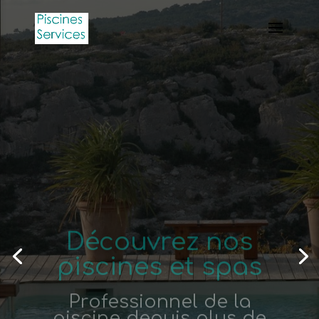
Découvrez nos
piscines et spas
Professionnel de la
piscine depuis plus de
20 ans