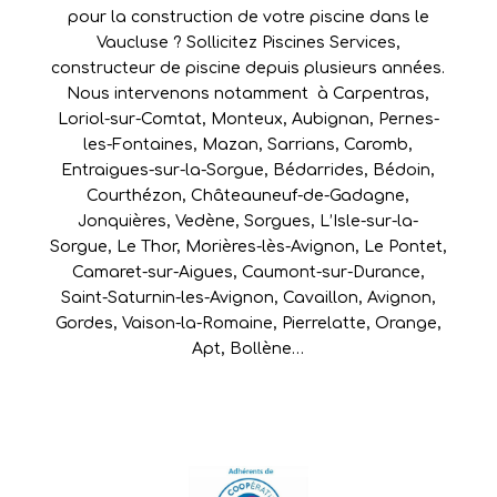
pour la construction de votre piscine dans le
Vaucluse ? Sollicitez Piscines Services,
constructeur de piscine depuis plusieurs années.
Nous intervenons notamment à
Carpentras
,
Loriol-sur-Comtat
,
Monteux
,
Aubignan
,
Pernes-
les-Fontaines
,
Mazan
,
Sarrians
,
Caromb
,
Entraigues-sur-la-Sorgue
,
Bédarrides
,
Bédoin
,
Courthézon
,
Châteauneuf-de-Gadagne
,
Jonquières
,
Vedène
,
Sorgues
,
L’Isle-sur-la-
Sorgue
,
Le Thor
,
Morières-lès-Avignon
,
Le Pontet
,
Camaret-sur-Aigues
,
Caumont-sur-Durance
,
Saint-Saturnin-les-Avignon
,
Cavaillon
,
Avignon
,
Gordes
,
Vaison-la-Romaine
,
Pierrelatte
,
Orange
,
Apt
,
Bollène
…